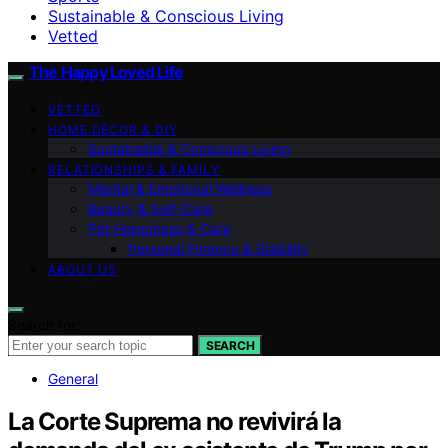
Sustainable & Conscious Living
Vetted
The Happy Loved Life
VETTED
HOME DÉCOR & DIY
Sustainable & Conscious Living
RELATIONSHIPS & FAMILY
Mental & Emotional Wellness
Beauty & Self-Care
Pet Happiness & Care
Personal Finance & Stability
ABOUT US
Search for:
SEARCH
General
La Corte Suprema no revivirá la